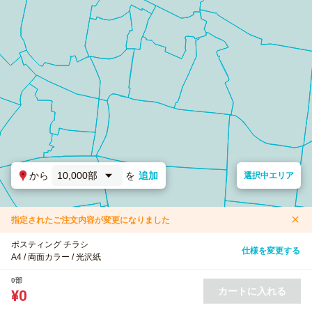
から
10,000部
を
追加
選択中エリア
指定されたご注文内容が変更になりました
ポスティング チラシ
仕様を変更する
A4 / 両面カラー / 光沢紙
0部
カートに入れる
¥0