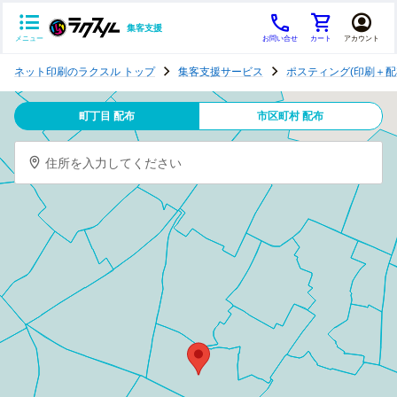
集客支援
メニュー
お問い合せ
カート
アカウント
ポ
ネット印刷のラクスル トップ
集客支援サービス
ポスティング(印刷＋配
ス
テ
町丁目 配布
市区町村 配布
ィ
ン
住所を入力してください
グ
チ
ラ
シ