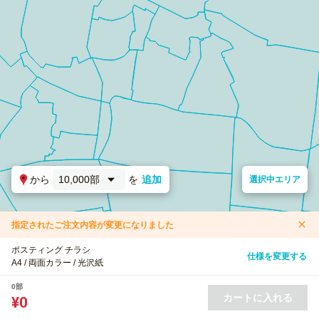
から
10,000部
を
追加
選択中エリア
指定されたご注文内容が変更になりました
ポスティング チラシ
仕様を変更する
A4 / 両面カラー / 光沢紙
0部
カートに入れる
¥0