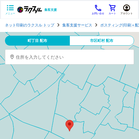
集客支援
メニュー
お問い合せ
カート
アカウント
ポ
ネット印刷のラクスル トップ
集客支援サービス
ポスティング(印刷＋配
ス
テ
町丁目 配布
市区町村 配布
ィ
ン
住所を入力してください
グ
チ
ラ
シ