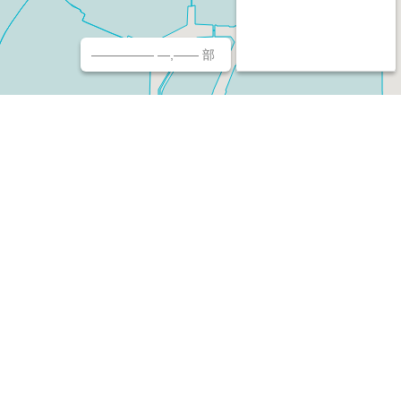
————— —,—— 部
チ（ホームページ作成/予約/決済）