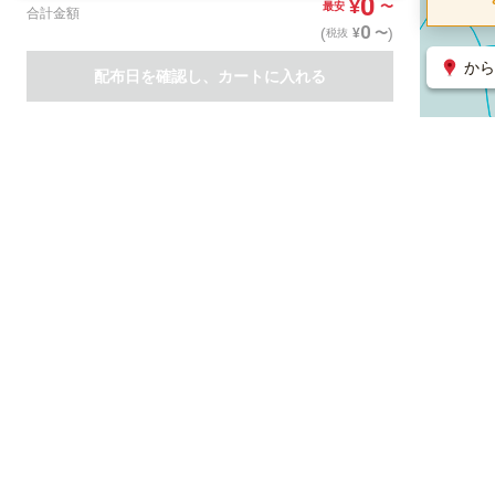
0
¥
〜
最安
合計金額
0
(
)
〜
¥
税抜
から
配布日を確認し、カートに入れる
商品一覧
集客支援サービス
ポスティング
関連のサービス
ノバセル（広告のプラットフォーム）
ハコベル（物流のプラット
運営会社について
特定取引法に基づく表記
情報セキュリティ基本方針