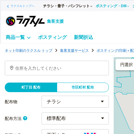
チラシ・冊子・パンフレット
ポスティング・DM
ラクスルトップへ
集客支援
商品一覧
ポスティング
新聞折込
ポ
ネット印刷のラクスル トップ
集客支援サービス
ポスティング(印刷＋配
ス
テ
円選択
住所を入力してください
ィ
ン
グ
町丁目 配布
市区町村 配布
チ
ラ
配布物
シ
標準配布
配布方法