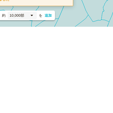
約
10,000部
を
追加
新聞折込
フォーム）
ダンボールワン（梱包材のプラットフォーム）
ペライ
採用情報
ラクスルサービス利用規約
個人情報保護方針
個人情報の取り扱い
Cookieポリシー
他社商標