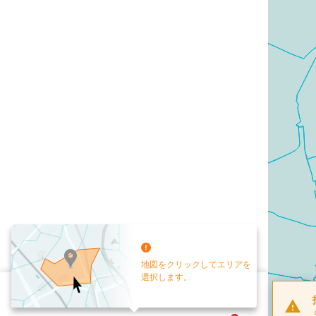
地図をクリックしてエリアを
選択します。
配布部数
0
部
お手元送付
送付なし