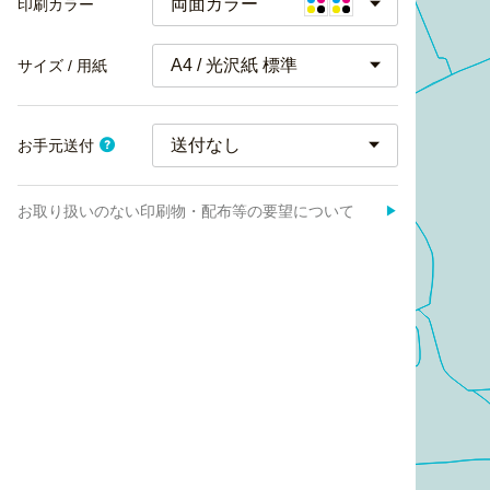
両面カラー
印刷カラー
A4 / 光沢紙 標準
サイズ / 用紙
お手元送付
お取り扱いのない印刷物・配布等の要望について
▶