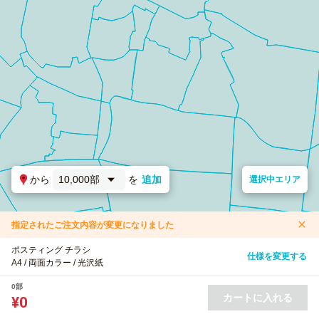
から
10,000部
を
追加
選択中エリア
指定されたご注文内容が変更になりました
ポスティング チラシ
仕様を変更する
A4 / 両面カラー / 光沢紙
0部
カートに入れる
¥0