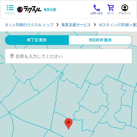
集客支援
メニュー
お問い合せ
カート
アカウント
ポ
ネット印刷のラクスル トップ
集客支援サービス
ポスティング(印刷＋配
ス
テ
町丁目 配布
市区町村 配布
ィ
ン
住所を入力してください
グ
チ
ラ
シ