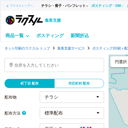
チラシ・冊子・パンフレット
ポスティング・DM
ラクスルトップへ
集客支援
商品一覧
ポスティング
新聞折込
ポ
ネット印刷のラクスル トップ
集客支援サービス
ポスティング(印刷＋配
ス
テ
円選択
住所を入力してください
ィ
ン
グ
町丁目 配布
市区町村 配布
チ
ラ
配布物
シ
標準配布
配布方法