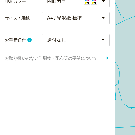
両面カラー
印刷カラー
A4 / 光沢紙 標準
サイズ / 用紙
お手元送付
お取り扱いのない印刷物・配布等の要望について
▶