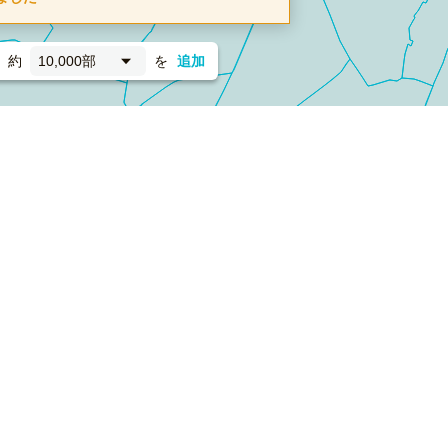
約
10,000部
を
追加
新聞折込
フォーム）
ダンボールワン（梱包材のプラットフォーム）
ペライ
採用情報
ラクスルサービス利用規約
個人情報保護方針
個人情報の取り扱い
Cookieポリシー
他社商標