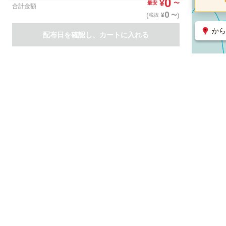
0
¥
〜
最安
合計金額
0
(
)
〜
¥
税抜
から
配布日を確認し、カートに入れる
商品一覧
集客支援サービス
ポスティング
関連のサービス
ノバセル（広告のプラットフォーム）
ハコベル（物流のプラット
運営会社について
特定取引法に基づく表記
情報セキュリティ基本方針