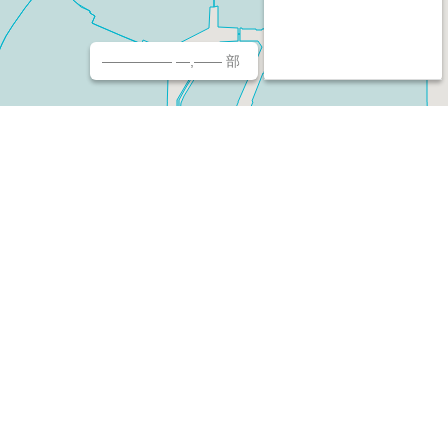
————— —,—— 部
チ（ホームページ作成/予約/決済）