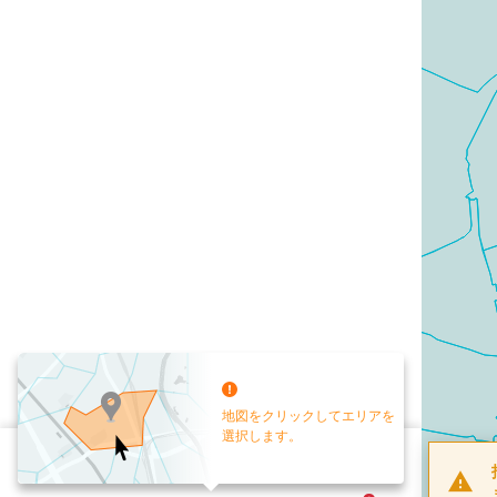
地図をクリックしてエリアを
選択します。
配布部数
0
部
お手元送付
送付なし