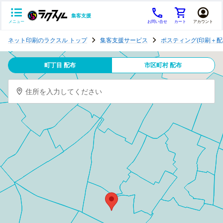
集客支援
メニュー
お問い合せ
カート
アカウント
ポ
ネット印刷のラクスル トップ
集客支援サービス
ポスティング(印刷＋配
ス
テ
町丁目 配布
市区町村 配布
ィ
ン
住所を入力してください
グ
チ
ラ
シ