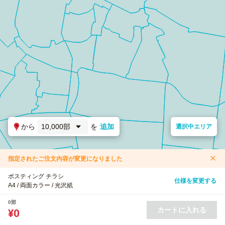
から
10,000部
を
追加
選択中エリア
指定されたご注文内容が変更になりました
ポスティング チラシ
仕様を変更する
A4 / 両面カラー / 光沢紙
0部
カートに入れる
¥0