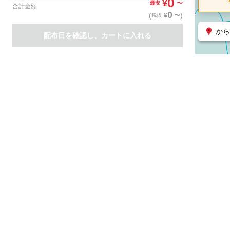
0
¥
〜
最安
合計金額
0
(
)
〜
¥
税抜
から
配布日を確認し、カートに入れる
商品一覧
集客支援サービス
ポスティング
関連のサービス
ノバセル（広告のプラットフォーム）
ハコベル（物流のプラット
運営会社について
特定取引法に基づく表記
情報セキュリティ基本方針