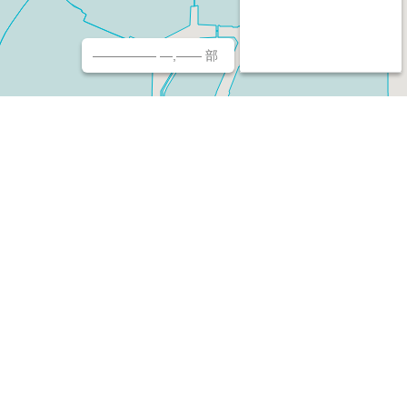
————— —,—— 部
チ（ホームページ作成/予約/決済）