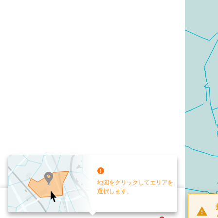
地図をクリックしてエリアを
選択します。
配布部数
0
部
お手元送付
送付なし