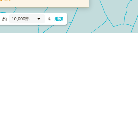
約
10,000部
を
追加
新聞折込
フォーム）
ダンボールワン（梱包材のプラットフォーム）
ペライ
採用情報
ラクスルサービス利用規約
個人情報保護方針
個人情報の取り扱い
Cookieポリシー
他社商標