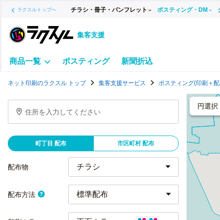
チラシ・冊子・パンフレット
ポスティング・DM
ラクスルトップへ
集客支援
商品一覧
ポスティング
新聞折込
ポ
ネット印刷のラクスル トップ
集客支援サービス
ポスティング(印刷＋配
ス
テ
円選択
住所を入力してください
ィ
ン
グ
町丁目 配布
市区町村 配布
チ
ラ
配布物
シ
標準配布
配布方法