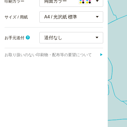
両面カラー
印刷カラー
A4 / 光沢紙 標準
サイズ / 用紙
お手元送付
お取り扱いのない印刷物・配布等の要望について
▶