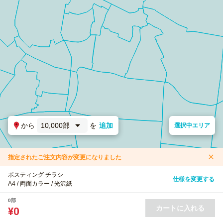
から
10,000部
を
追加
選択中エリア
指定されたご注文内容が変更になりました
ポスティング チラシ
仕様を変更する
A4 / 両面カラー / 光沢紙
0部
カートに入れる
¥0