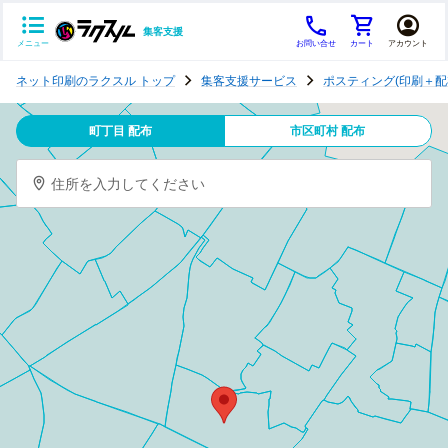
集客支援
メニュー
お問い合せ
カート
アカウント
ポ
ネット印刷のラクスル トップ
集客支援サービス
ポスティング(印刷＋配
ス
テ
町丁目 配布
市区町村 配布
ィ
ン
住所を入力してください
グ
チ
ラ
シ