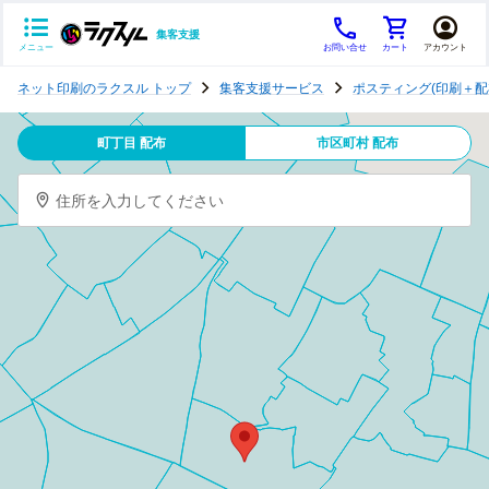
集客支援
メニュー
お問い合せ
カート
アカウント
ポ
ネット印刷のラクスル トップ
集客支援サービス
ポスティング(印刷＋配
ス
テ
町丁目 配布
市区町村 配布
ィ
ン
住所を入力してください
グ
チ
ラ
シ