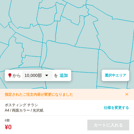
から
10,000部
を
追加
選択中エリア
指定されたご注文内容が変更になりました
ポスティング チラシ
仕様を変更する
A4 / 両面カラー / 光沢紙
0部
カートに入れる
¥0