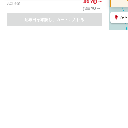
0
¥
〜
最安
合計金額
0
(
)
〜
¥
税抜
から
配布日を確認し、カートに入れる
商品一覧
集客支援サービス
ポスティング
関連のサービス
ノバセル（広告のプラットフォーム）
ハコベル（物流のプラット
運営会社について
特定取引法に基づく表記
情報セキュリティ基本方針