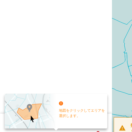
地図をクリックしてエリアを
選択します。
配布部数
0
部
お手元送付
送付なし