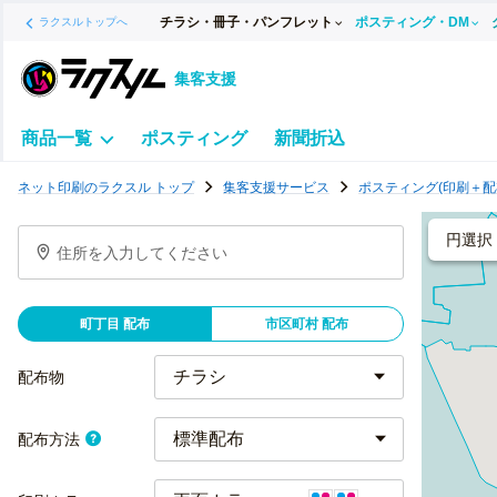
チラシ・冊子・パンフレット
ポスティング・DM
ラクスルトップへ
集客支援
商品一覧
ポスティング
新聞折込
ポ
ネット印刷のラクスル トップ
集客支援サービス
ポスティング(印刷＋配
ス
テ
円選択
住所を入力してください
ィ
ン
グ
町丁目 配布
市区町村 配布
チ
ラ
配布物
シ
標準配布
配布方法