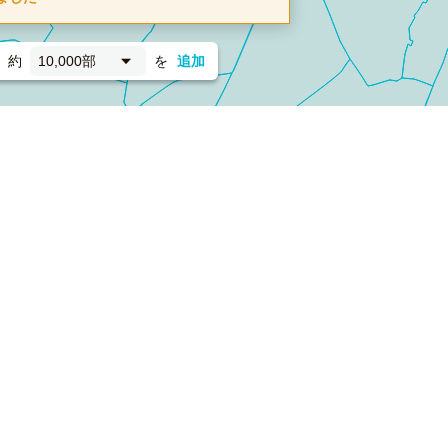
約
10,000部
を
追加
新聞折込
フォーム）
ダンボールワン（梱包材のプラットフォーム）
ペライ
採用情報
ラクスルサービス利用規約
個人情報保護方針
個人情報の取り扱い
Cookieポリシー
他社商標