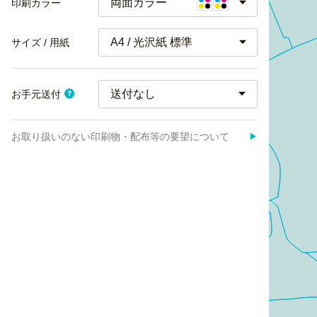
両面カラー
印刷カラー
A4 / 光沢紙 標準
サイズ / 用紙
お手元送付
お取り扱いのない印刷物・配布等の要望について
▶