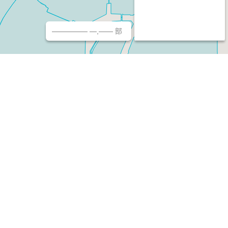
————— —,—— 部
チ（ホームページ作成/予約/決済）