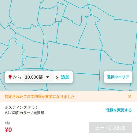
から
10,000部
を
追加
選択中エリア
指定されたご注文内容が変更になりました
ポスティング チラシ
仕様を変更する
A4 / 両面カラー / 光沢紙
0部
カートに入れる
¥0