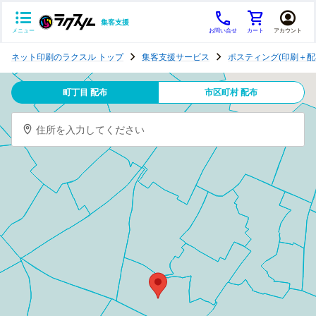
集客支援
メニュー
お問い合せ
カート
アカウント
ポ
ネット印刷のラクスル トップ
集客支援サービス
ポスティング(印刷＋配
ス
テ
町丁目 配布
市区町村 配布
ィ
ン
住所を入力してください
グ
チ
ラ
シ