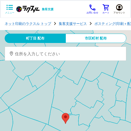
集客支援
メニュー
お問い合せ
カート
アカウント
ポ
ネット印刷のラクスル トップ
集客支援サービス
ポスティング(印刷＋配
ス
テ
町丁目 配布
市区町村 配布
ィ
ン
住所を入力してください
グ
チ
ラ
シ