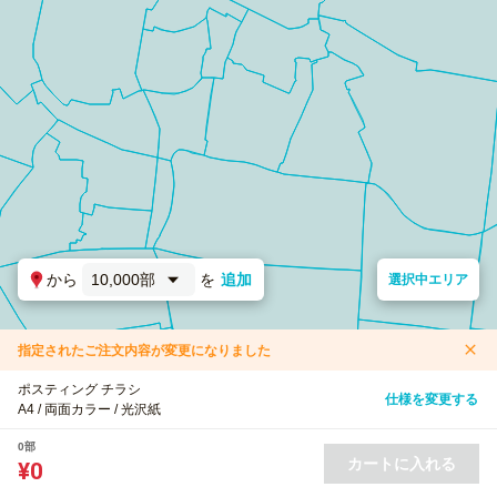
から
10,000部
を
追加
選択中エリア
指定されたご注文内容が変更になりました
ポスティング チラシ
仕様を変更する
A4 / 両面カラー / 光沢紙
0部
カートに入れる
¥0