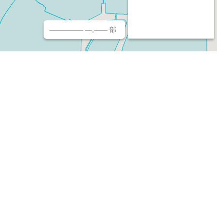
————— —,—— 部
チ（ホームページ作成/予約/決済）