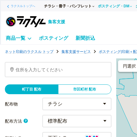
チラシ・冊子・パンフレット
ポスティング・DM
ラクスルトップへ
集客支援
商品一覧
ポスティング
新聞折込
ポ
ネット印刷のラクスル トップ
集客支援サービス
ポスティング(印刷＋配
ス
テ
円選択
住所を入力してください
ィ
ン
グ
町丁目 配布
市区町村 配布
チ
ラ
配布物
シ
標準配布
配布方法