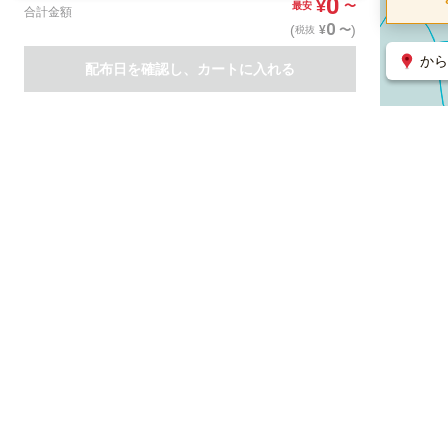
0
¥
〜
最安
合計金額
0
(
)
〜
¥
税抜
から
配布日を確認し、カートに入れる
商品一覧
集客支援サービス
ポスティング
関連のサービス
ノバセル（広告のプラットフォーム）
ハコベル（物流のプラット
運営会社について
特定取引法に基づく表記
情報セキュリティ基本方針