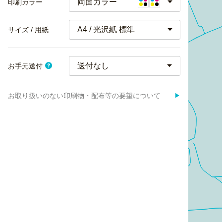
両面カラー
印刷カラー
A4 / 光沢紙 標準
サイズ / 用紙
お手元送付
お取り扱いのない印刷物・配布等の要望について
▶