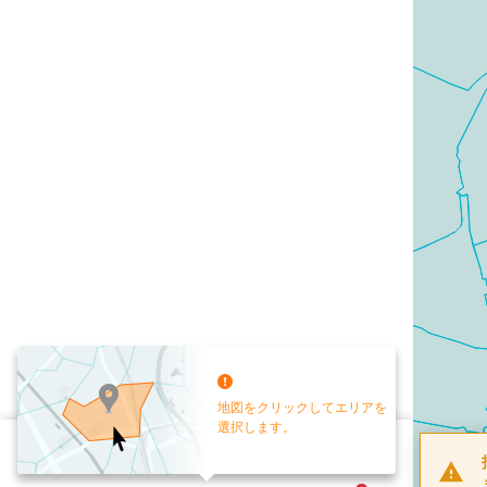
地図をクリックしてエリアを
選択します。
配布部数
0
部
お手元送付
送付なし