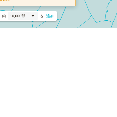
約
10,000部
を
追加
新聞折込
フォーム）
ダンボールワン（梱包材のプラットフォーム）
ペライ
採用情報
ラクスルサービス利用規約
個人情報保護方針
個人情報の取り扱い
Cookieポリシー
他社商標