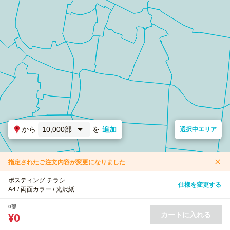
から
10,000部
を
追加
選択中エリア
指定されたご注文内容が変更になりました
ポスティング チラシ
仕様を変更する
A4 / 両面カラー / 光沢紙
0部
カートに入れる
¥0