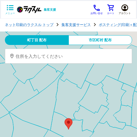
集客支援
メニュー
お問い合せ
カート
アカウント
ポ
ネット印刷のラクスル トップ
集客支援サービス
ポスティング(印刷＋配
ス
テ
町丁目 配布
市区町村 配布
ィ
ン
住所を入力してください
グ
チ
ラ
シ