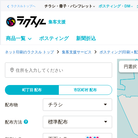
チラシ・冊子・パンフレット
ポスティング・DM
ラクスルトップへ
集客支援
商品一覧
ポスティング
新聞折込
ポ
ネット印刷のラクスル トップ
集客支援サービス
ポスティング(印刷＋配
ス
テ
円選択
住所を入力してください
ィ
ン
グ
町丁目 配布
市区町村 配布
チ
ラ
配布物
シ
標準配布
配布方法