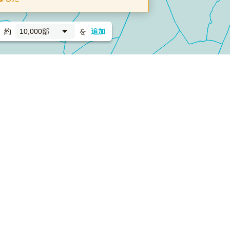
約
10,000部
を
追加
新聞折込
フォーム）
ダンボールワン（梱包材のプラットフォーム）
ペライ
採用情報
ラクスルサービス利用規約
個人情報保護方針
個人情報の取り扱い
Cookieポリシー
他社商標