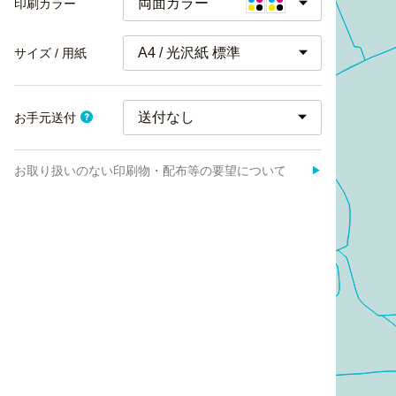
両面カラー
印刷カラー
A4 / 光沢紙 標準
サイズ / 用紙
お手元送付
お取り扱いのない印刷物・配布等の要望について
▶