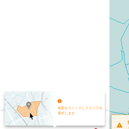
地図をクリックしてエリアを
選択します。
配布部数
0
部
お手元送付
送付なし