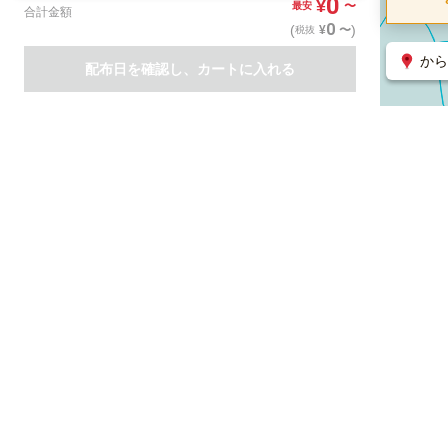
0
¥
〜
最安
合計金額
0
(
)
〜
¥
税抜
から
配布日を確認し、カートに入れる
商品一覧
集客支援サービス
ポスティング
関連のサービス
ノバセル（広告のプラットフォーム）
ハコベル（物流のプラット
運営会社について
特定取引法に基づく表記
情報セキュリティ基本方針