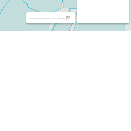
————— —,—— 部
チ（ホームページ作成/予約/決済）