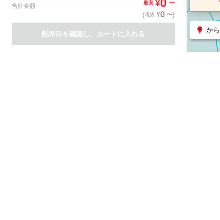
0
¥
〜
最安
合計金額
0
(
)
〜
¥
税抜
から
配布日を確認し、カートに入れる
商品一覧
集客支援サービス
ポスティング
関連のサービス
ノバセル（広告のプラットフォーム）
ハコベル（物流のプラット
運営会社について
特定取引法に基づく表記
情報セキュリティ基本方針