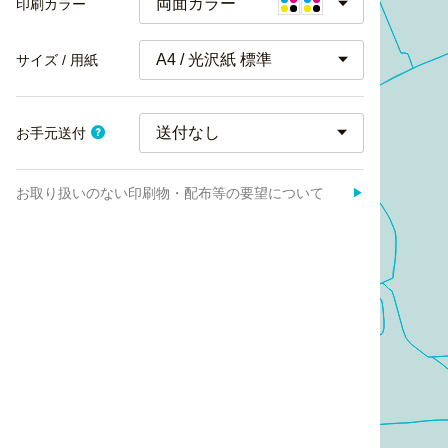
両面カラー
印刷カラー
A4 / 光沢紙 標準
サイズ / 用紙
お手元送付
お取り扱いのない印刷物・配布等の要望について
▶