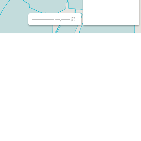
————— —,—— 部
チ（ホームページ作成/予約/決済）