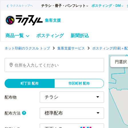
チラシ・冊子・パンフレット
ポスティング・DM
ラクスルトップへ
集客支援
商品一覧
ポスティング
新聞折込
ポ
ネット印刷のラクスル トップ
集客支援サービス
ポスティング(印刷＋配
ス
テ
円選択
住所を入力してください
ィ
ン
グ
町丁目 配布
市区町村 配布
チ
ラ
配布物
シ
標準配布
配布方法