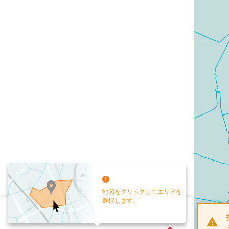
地図をクリックしてエリアを
選択します。
配布部数
0
部
お手元送付
送付なし