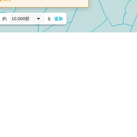
約
10,000部
を
追加
新聞折込
フォーム）
ダンボールワン（梱包材のプラットフォーム）
ペライ
採用情報
ラクスルサービス利用規約
個人情報保護方針
個人情報の取り扱い
Cookieポリシー
他社商標