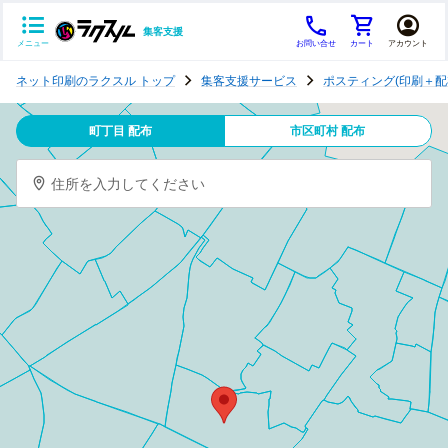
集客支援
メニュー
お問い合せ
カート
アカウント
ポ
ネット印刷のラクスル トップ
集客支援サービス
ポスティング(印刷＋配
ス
テ
町丁目 配布
市区町村 配布
ィ
ン
住所を入力してください
グ
チ
ラ
シ