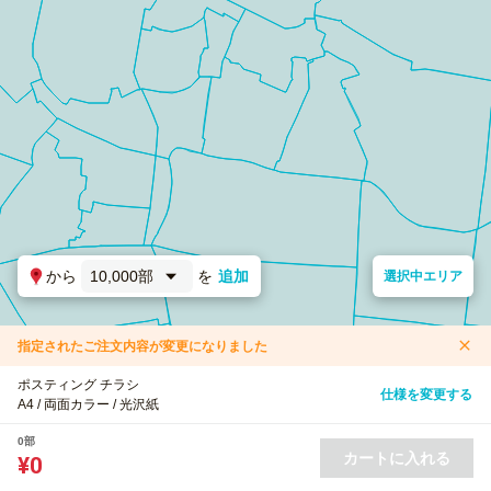
から
10,000部
を
追加
選択中エリア
指定されたご注文内容が変更になりました
ポスティング チラシ
仕様を変更する
A4 / 両面カラー / 光沢紙
0部
カートに入れる
¥0