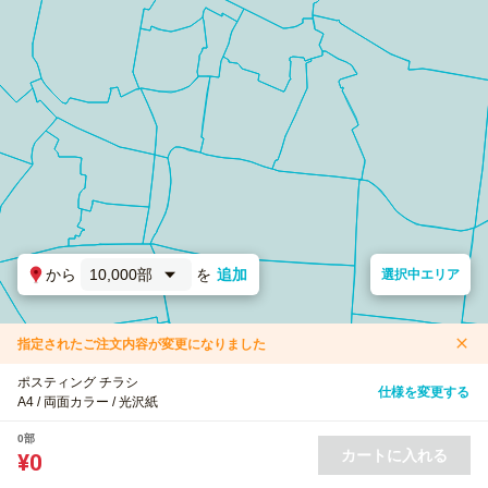
から
10,000部
を
追加
選択中エリア
指定されたご注文内容が変更になりました
ポスティング チラシ
仕様を変更する
A4 / 両面カラー / 光沢紙
0部
カートに入れる
¥0