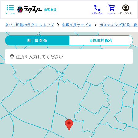
集客支援
メニュー
お問い合せ
カート
アカウント
ポ
ネット印刷のラクスル トップ
集客支援サービス
ポスティング(印刷＋配
ス
テ
町丁目 配布
市区町村 配布
ィ
ン
住所を入力してください
グ
チ
ラ
シ