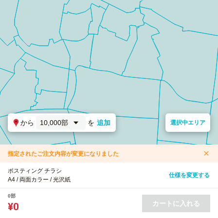
から
10,000部
を
追加
選択中エリア
指定されたご注文内容が変更になりました
ポスティング チラシ
仕様を変更する
A4 / 両面カラー / 光沢紙
0部
カートに入れる
¥0