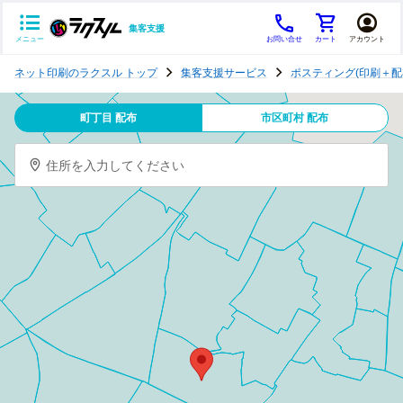
集客支援
メニュー
お問い合せ
カート
アカウント
ポ
ネット印刷のラクスル トップ
集客支援サービス
ポスティング(印刷＋配
ス
テ
町丁目 配布
市区町村 配布
ィ
ン
住所を入力してください
グ
チ
ラ
シ