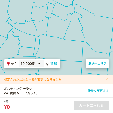
から
10,000部
を
追加
選択中エリア
指定されたご注文内容が変更になりました
ポスティング チラシ
仕様を変更する
A4 / 両面カラー / 光沢紙
0部
カートに入れる
¥0