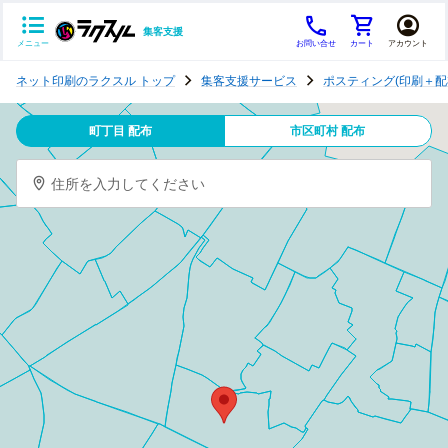
集客支援
メニュー
お問い合せ
カート
アカウント
ポ
ネット印刷のラクスル トップ
集客支援サービス
ポスティング(印刷＋配
ス
テ
町丁目 配布
市区町村 配布
ィ
ン
住所を入力してください
グ
チ
ラ
シ