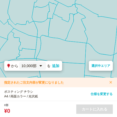
から
10,000部
を
追加
選択中エリア
指定されたご注文内容が変更になりました
ポスティング チラシ
仕様を変更する
A4 / 両面カラー / 光沢紙
0部
カートに入れる
¥0