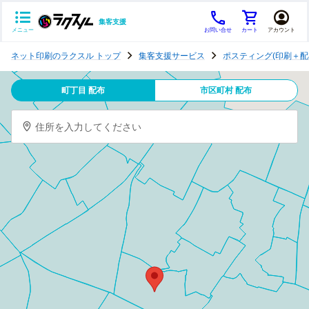
集客支援
メニュー
お問い合せ
カート
アカウント
ポ
ネット印刷のラクスル トップ
集客支援サービス
ポスティング(印刷＋配
ス
テ
町丁目 配布
市区町村 配布
ィ
ン
住所を入力してください
グ
チ
ラ
シ