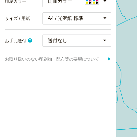
両面カラー
印刷カラー
A4 / 光沢紙 標準
サイズ / 用紙
お手元送付
お取り扱いのない印刷物・配布等の要望について
▶