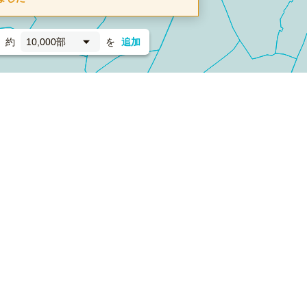
約
10,000部
を
追加
新聞折込
フォーム）
ダンボールワン（梱包材のプラットフォーム）
ペライ
採用情報
ラクスルサービス利用規約
個人情報保護方針
個人情報の取り扱い
Cookieポリシー
他社商標