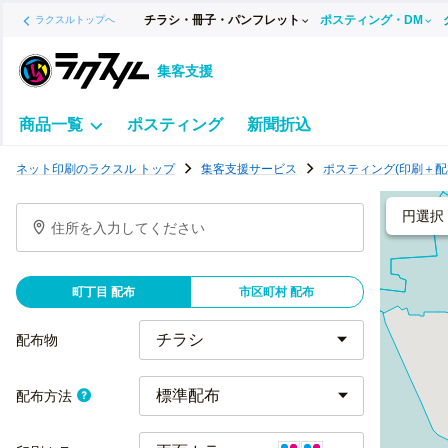
チラシ・冊子・パンフレット
ポスティング・DM
ラクスルトップへ
集客支援
商品一覧
ポスティング
新聞折込
ポ
ネット印刷のラクスル トップ
集客支援サービス
ポスティング(印刷＋配
ス
テ
円選択
住所を入力してください
ィ
ン
グ
町丁目 配布
市区町村 配布
チ
ラ
配布物
シ
標準配布
配布方法