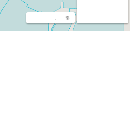
————— —,—— 部
チ（ホームページ作成/予約/決済）