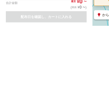
0
¥
〜
最安
合計金額
0
(
)
〜
¥
税抜
から
配布日を確認し、カートに入れる
商品一覧
集客支援サービス
ポスティング
関連のサービス
ノバセル（広告のプラットフォーム）
ハコベル（物流のプラット
運営会社について
特定取引法に基づく表記
情報セキュリティ基本方針