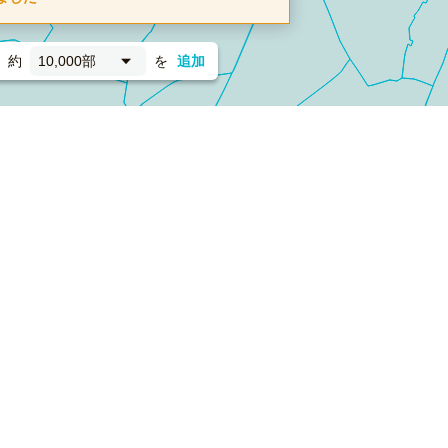
約
10,000部
を
追加
新聞折込
フォーム）
ダンボールワン（梱包材のプラットフォーム）
ペライ
採用情報
ラクスルサービス利用規約
個人情報保護方針
個人情報の取り扱い
Cookieポリシー
他社商標