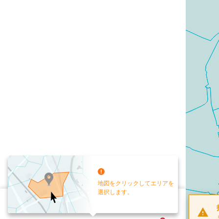
地図をクリックしてエリアを
選択します。
配布部数
0
部
お手元送付
送付なし