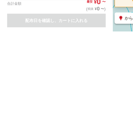
0
¥
〜
最安
合計金額
0
(
)
〜
¥
税抜
から
配布日を確認し、カートに入れる
商品一覧
集客支援サービス
ポスティング
関連のサービス
ノバセル（広告のプラットフォーム）
ハコベル（物流のプラット
運営会社について
特定取引法に基づく表記
情報セキュリティ基本方針