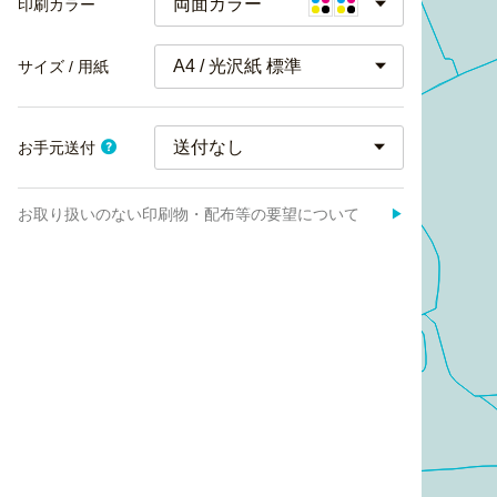
両面カラー
印刷カラー
A4 / 光沢紙 標準
サイズ / 用紙
お手元送付
お取り扱いのない印刷物・配布等の要望について
▶