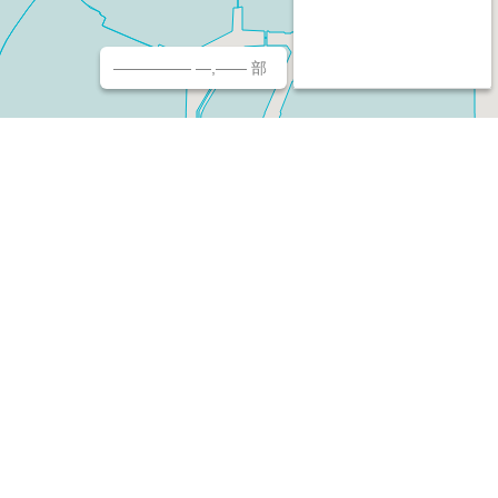
————— —,—— 部
チ（ホームページ作成/予約/決済）