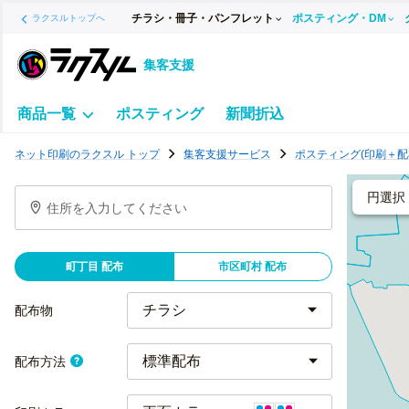
チラシ・冊子・パンフレット
ポスティング・DM
ラクスルトップへ
集客支援
商品一覧
ポスティング
新聞折込
ポ
ネット印刷のラクスル トップ
集客支援サービス
ポスティング(印刷＋配
ス
テ
円選択
住所を入力してください
ィ
ン
グ
町丁目 配布
市区町村 配布
チ
ラ
配布物
シ
標準配布
配布方法