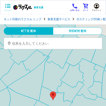
集客支援
メニュー
お問い合せ
カート
アカウント
ポ
ネット印刷のラクスル トップ
集客支援サービス
ポスティング(印刷＋配
ス
テ
町丁目 配布
市区町村 配布
ィ
ン
住所を入力してください
グ
チ
ラ
シ