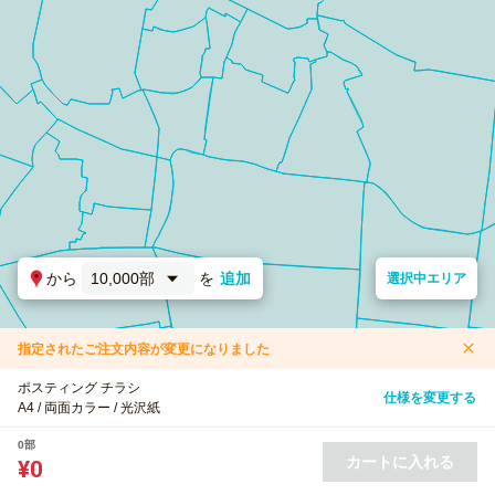
から
10,000部
を
追加
選択中エリア
指定されたご注文内容が変更になりました
ポスティング チラシ
仕様を変更する
A4 / 両面カラー / 光沢紙
0部
カートに入れる
¥0