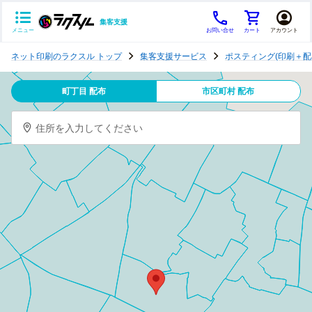
集客支援
メニュー
お問い合せ
カート
アカウント
ポ
ネット印刷のラクスル トップ
集客支援サービス
ポスティング(印刷＋配
ス
テ
町丁目 配布
市区町村 配布
ィ
ン
住所を入力してください
グ
チ
ラ
シ