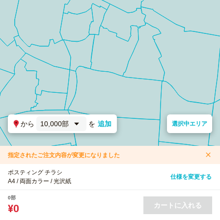
から
10,000部
を
追加
選択中エリア
指定されたご注文内容が変更になりました
ポスティング チラシ
仕様を変更する
A4 / 両面カラー / 光沢紙
0部
カートに入れる
¥0