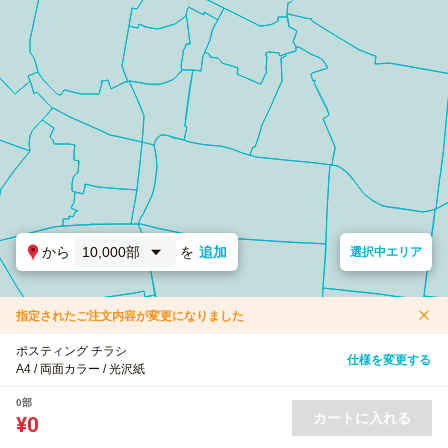
から
10,000部
を
追加
選択中エリア
指定されたご注文内容が変更になりました
ポスティング チラシ
仕様を変更する
A4 / 両面カラー / 光沢紙
0部
カートに入れる
¥0