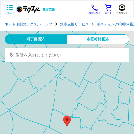
集客支援
メニュー
お問い合せ
カート
アカウント
ポ
ネット印刷のラクスル トップ
集客支援サービス
ポスティング(印刷＋配
ス
テ
町丁目 配布
市区町村 配布
ィ
ン
住所を入力してください
グ
チ
ラ
シ