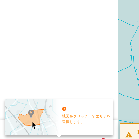
地図をクリックしてエリアを
選択します。
配布部数
0
部
お手元送付
送付なし