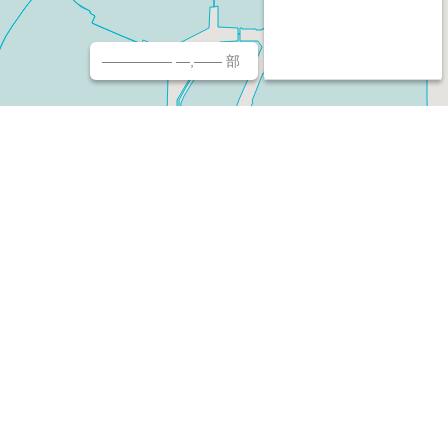
————— —,—— 部
チ（ホームページ作成/予約/決済）