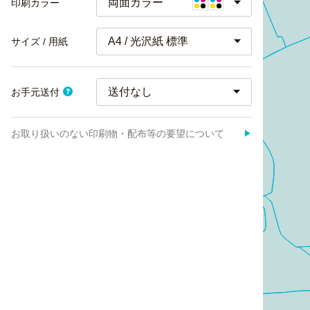
両面カラー
印刷カラー
A4 / 光沢紙 標準
サイズ / 用紙
お手元送付
お取り扱いのない印刷物・配布等の要望について
▶