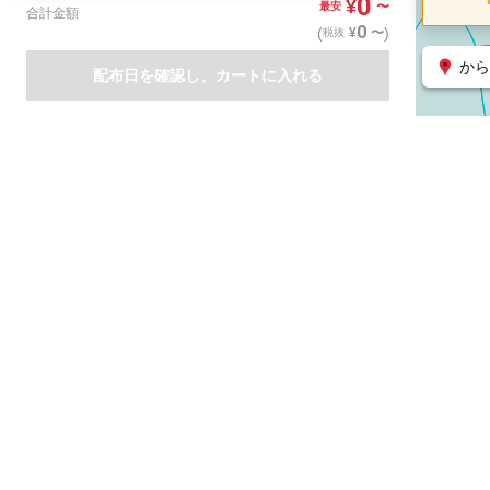
0
¥
〜
最安
合計金額
0
(
)
〜
¥
税抜
から
配布日を確認し、カートに入れる
商品一覧
集客支援サービス
ポスティング
関連のサービス
ノバセル（広告のプラットフォーム）
ハコベル（物流のプラット
運営会社について
特定取引法に基づく表記
情報セキュリティ基本方針