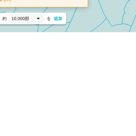
約
10,000部
を
追加
新聞折込
フォーム）
ダンボールワン（梱包材のプラットフォーム）
ペライ
採用情報
ラクスルサービス利用規約
個人情報保護方針
個人情報の取り扱い
Cookieポリシー
他社商標