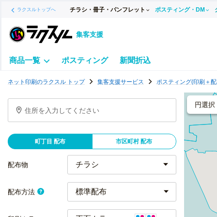
チラシ・冊子・パンフレット
ポスティング・DM
ラクスルトップへ
集客支援
商品一覧
ポスティング
新聞折込
ポ
ネット印刷のラクスル トップ
集客支援サービス
ポスティング(印刷＋配
ス
テ
円選択
住所を入力してください
ィ
ン
グ
町丁目 配布
市区町村 配布
チ
ラ
配布物
シ
標準配布
配布方法