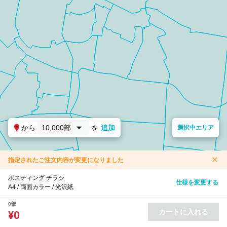
から
10,000部
を
追加
選択中エリア
指定されたご注文内容が変更になりました
ポスティング チラシ
仕様を変更する
A4 / 両面カラー / 光沢紙
0部
カートに入れる
¥0