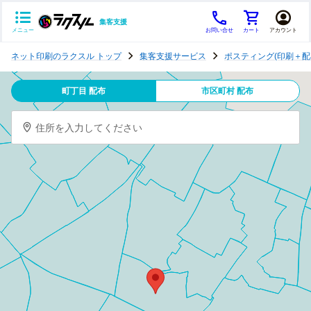
集客支援
メニュー
お問い合せ
カート
アカウント
ポ
ネット印刷のラクスル トップ
集客支援サービス
ポスティング(印刷＋配
ス
テ
町丁目 配布
市区町村 配布
ィ
ン
住所を入力してください
グ
チ
ラ
シ