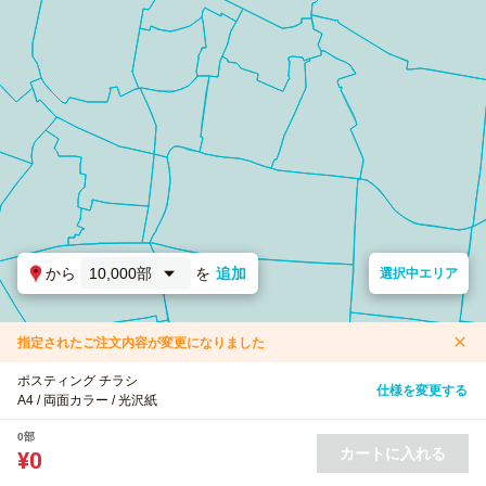
から
10,000部
を
追加
選択中エリア
指定されたご注文内容が変更になりました
ポスティング チラシ
仕様を変更する
A4 / 両面カラー / 光沢紙
0部
カートに入れる
¥0