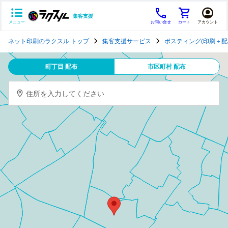
集客支援
メニュー
お問い合せ
カート
アカウント
ポ
ネット印刷のラクスル トップ
集客支援サービス
ポスティング(印刷＋配
ス
テ
町丁目 配布
市区町村 配布
ィ
ン
住所を入力してください
グ
チ
ラ
シ