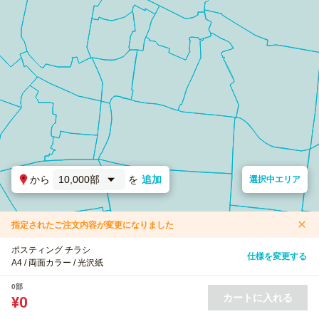
から
10,000部
を
追加
選択中エリア
指定されたご注文内容が変更になりました
ポスティング チラシ
仕様を変更する
A4 / 両面カラー / 光沢紙
0部
カートに入れる
¥0