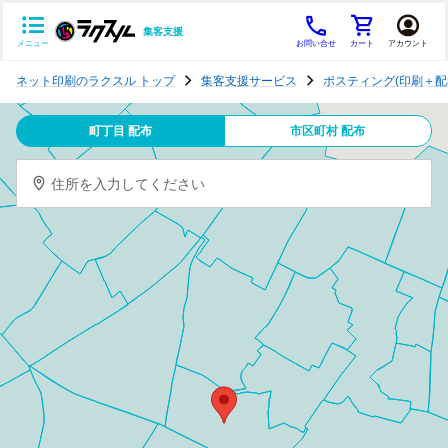
集客支援
メニュー
お問い合せ
カート
アカウント
ポ
ネット印刷のラクスル トップ
集客支援サービス
ポスティング(印刷＋配
ス
テ
町丁目 配布
市区町村 配布
ィ
ン
住所を入力してください
グ
チ
ラ
シ