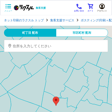
集客支援
メニュー
お問い合せ
カート
アカウント
ポ
ネット印刷のラクスル トップ
集客支援サービス
ポスティング(印刷＋配
ス
テ
町丁目 配布
市区町村 配布
ィ
ン
住所を入力してください
グ
チ
ラ
シ