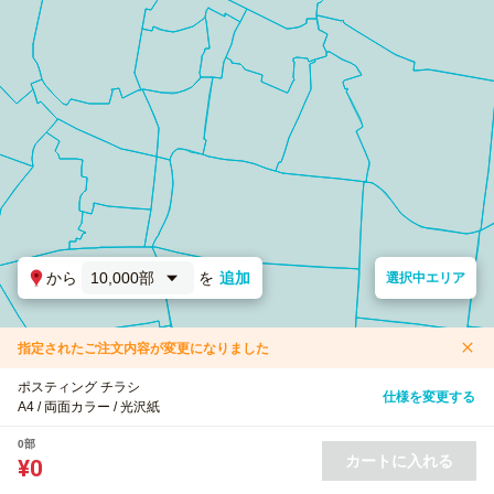
から
10,000部
を
追加
選択中エリア
指定されたご注文内容が変更になりました
ポスティング チラシ
仕様を変更する
A4 / 両面カラー / 光沢紙
0部
カートに入れる
¥0