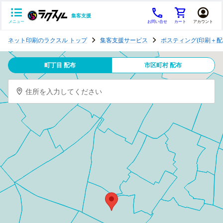
集客支援
メニュー
お問い合せ
カート
アカウント
ポ
ネット印刷のラクスル トップ
集客支援サービス
ポスティング(印刷＋配
ス
テ
町丁目 配布
市区町村 配布
ィ
ン
住所を入力してください
グ
チ
ラ
シ