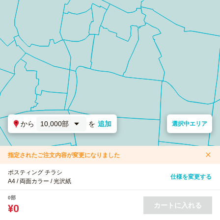
から
10,000部
を
追加
選択中エリア
指定されたご注文内容が変更になりました
ポスティング チラシ
仕様を変更する
A4 / 両面カラー / 光沢紙
0部
カートに入れる
¥0