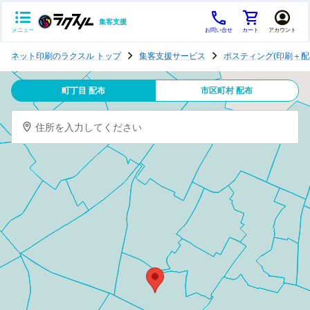
集客支援
メニュー
お問い合せ
カート
アカウント
ポ
ネット印刷のラクスル トップ
集客支援サービス
ポスティング(印刷＋配
ス
テ
町丁目 配布
市区町村 配布
ィ
ン
住所を入力してください
グ
チ
ラ
シ