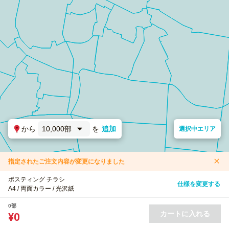
から
10,000部
を
追加
選択中エリア
指定されたご注文内容が変更になりました
ポスティング チラシ
仕様を変更する
A4 / 両面カラー / 光沢紙
0部
カートに入れる
¥0