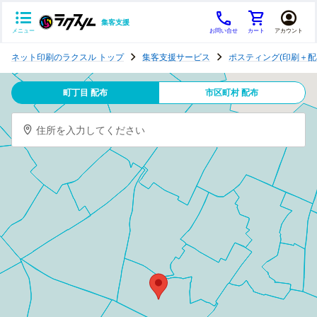
集客支援
メニュー
お問い合せ
カート
アカウント
ポ
ネット印刷のラクスル トップ
集客支援サービス
ポスティング(印刷＋配
ス
テ
町丁目 配布
市区町村 配布
ィ
ン
住所を入力してください
グ
チ
ラ
シ