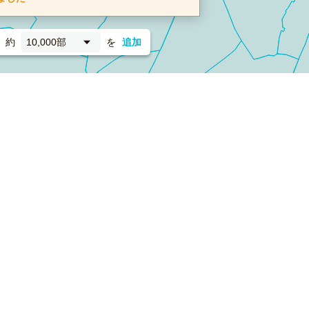
約
10,000部
を
追加
新聞折込
フォーム）
ダンボールワン（梱包材のプラットフォーム）
ペライ
採用情報
ラクスルサービス利用規約
個人情報保護方針
個人情報の取り扱い
Cookieポリシー
他社商標