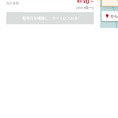
0
¥
〜
最安
合計金額
0
(
)
〜
¥
税抜
から
配布日を確認し、カートに入れる
商品一覧
集客支援サービス
ポスティング
関連のサービス
ノバセル（広告のプラットフォーム）
ハコベル（物流のプラット
運営会社について
特定取引法に基づく表記
情報セキュリティ基本方針