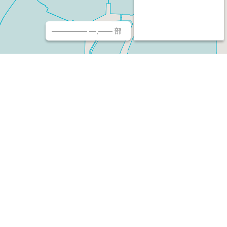
————— —,—— 部
チ（ホームページ作成/予約/決済）