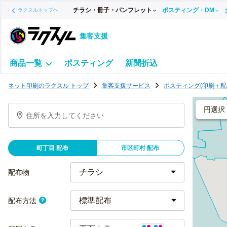
チラシ・冊子・パンフレット
ポスティング・DM
ラクスルトップへ
集客支援
商品一覧
ポスティング
新聞折込
ポ
ネット印刷のラクスル トップ
集客支援サービス
ポスティング(印刷＋配
ス
テ
円選択
住所を入力してください
ィ
ン
グ
町丁目 配布
市区町村 配布
チ
ラ
配布物
シ
標準配布
配布方法