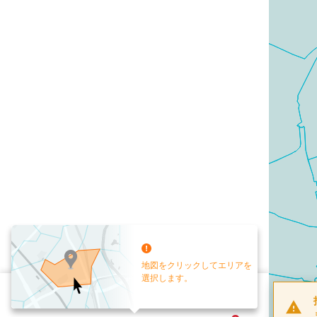
地図をクリックしてエリアを
選択します。
配布部数
0
部
お手元送付
送付なし