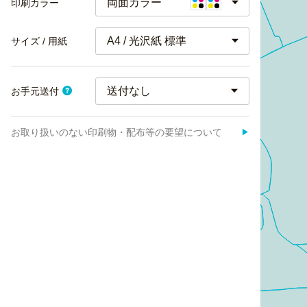
両面カラー
印刷カラー
A4 / 光沢紙 標準
サイズ / 用紙
お手元送付
お取り扱いのない印刷物・配布等の要望について
▶