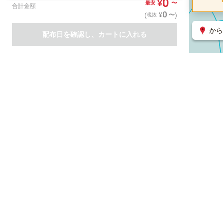
0
¥
〜
最安
合計金額
0
(
)
〜
¥
税抜
から
配布日を確認し、カートに入れる
商品一覧
集客支援サービス
ポスティング
関連のサービス
ノバセル（広告のプラットフォーム）
ハコベル（物流のプラット
運営会社について
特定取引法に基づく表記
情報セキュリティ基本方針