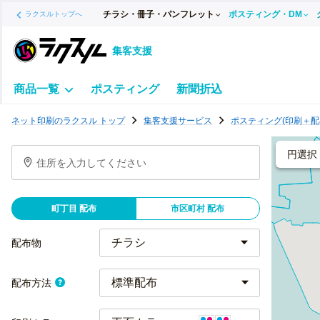
チラシ・冊子・パンフレット
ポスティング・DM
ラクスルトップへ
集客支援
商品一覧
ポスティング
新聞折込
ポ
ネット印刷のラクスル トップ
集客支援サービス
ポスティング(印刷＋配
ス
テ
円選択
住所を入力してください
ィ
ン
グ
町丁目 配布
市区町村 配布
チ
ラ
配布物
シ
標準配布
配布方法