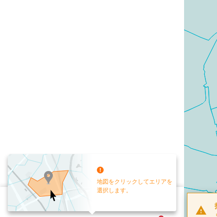
地図をクリックしてエリアを
選択します。
配布部数
0
部
お手元送付
送付なし