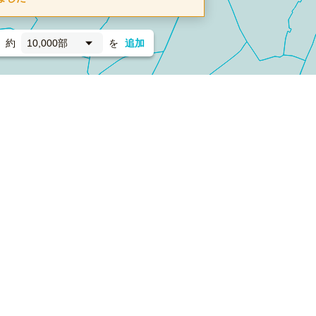
約
10,000部
を
追加
新聞折込
フォーム）
ダンボールワン（梱包材のプラットフォーム）
ペライ
採用情報
ラクスルサービス利用規約
個人情報保護方針
個人情報の取り扱い
Cookieポリシー
他社商標