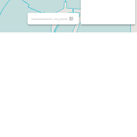
————— —,—— 部
チ（ホームページ作成/予約/決済）