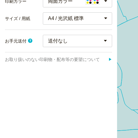
両面カラー
印刷カラー
A4 / 光沢紙 標準
サイズ / 用紙
お手元送付
お取り扱いのない印刷物・配布等の要望について
▶