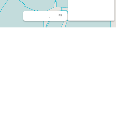
————— —,—— 部
チ（ホームページ作成/予約/決済）