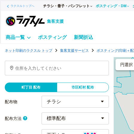
チラシ・冊子・パンフレット
ポスティング・DM
ラクスルトップへ
集客支援
商品一覧
ポスティング
新聞折込
ポ
ネット印刷のラクスル トップ
集客支援サービス
ポスティング(印刷＋配
ス
テ
円選択
住所を入力してください
ィ
ン
グ
町丁目 配布
市区町村 配布
チ
ラ
配布物
シ
標準配布
配布方法