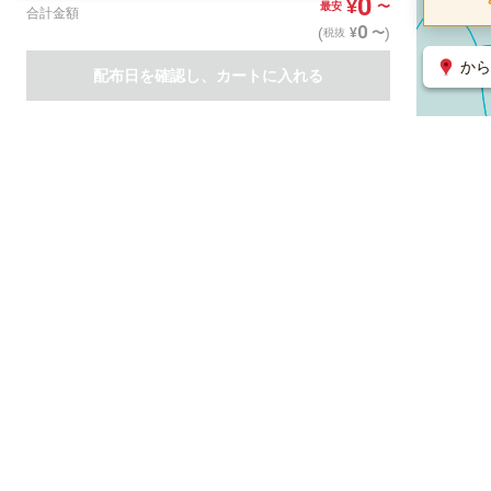
0
¥
〜
最安
合計金額
0
(
)
〜
¥
税抜
から
配布日を確認し、カートに入れる
商品一覧
集客支援サービス
ポスティング
関連のサービス
ノバセル（広告のプラットフォーム）
ハコベル（物流のプラット
運営会社について
特定取引法に基づく表記
情報セキュリティ基本方針