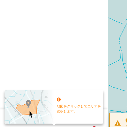
地図をクリックしてエリアを
選択します。
配布部数
0
部
お手元送付
送付なし