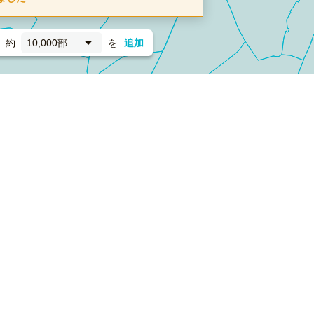
約
10,000部
を
追加
新聞折込
フォーム）
ダンボールワン（梱包材のプラットフォーム）
ペライ
採用情報
ラクスルサービス利用規約
個人情報保護方針
個人情報の取り扱い
Cookieポリシー
他社商標