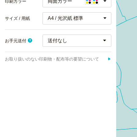
両面カラー
印刷カラー
A4 / 光沢紙 標準
サイズ / 用紙
お手元送付
お取り扱いのない印刷物・配布等の要望について
▶