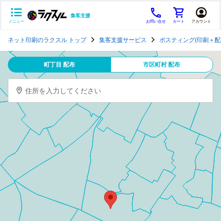
集客支援
メニュー
お問い合せ
カート
アカウント
ポ
ネット印刷のラクスル トップ
集客支援サービス
ポスティング(印刷＋配
ス
テ
町丁目 配布
市区町村 配布
ィ
ン
住所を入力してください
グ
チ
ラ
シ