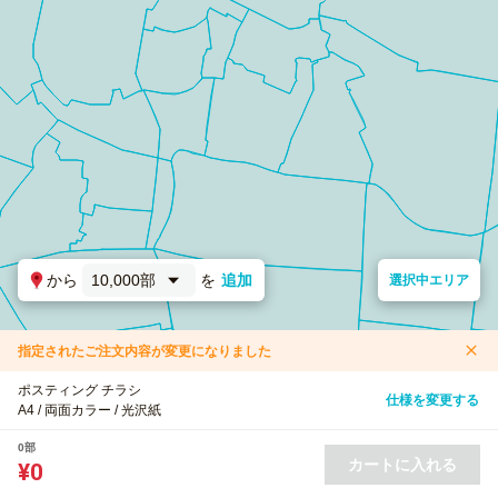
から
10,000部
を
追加
選択中エリア
指定されたご注文内容が変更になりました
ポスティング チラシ
仕様を変更する
A4 / 両面カラー / 光沢紙
0部
カートに入れる
¥0