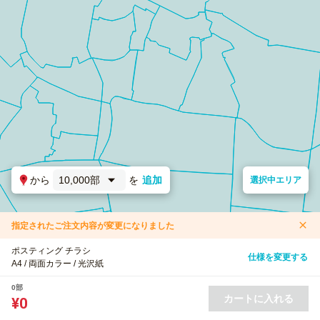
から
10,000部
を
追加
選択中エリア
指定されたご注文内容が変更になりました
ポスティング チラシ
仕様を変更する
A4 / 両面カラー / 光沢紙
0部
カートに入れる
¥0