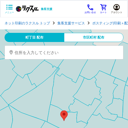
集客支援
メニュー
お問い合せ
カート
アカウント
ポ
ネット印刷のラクスル トップ
集客支援サービス
ポスティング(印刷＋配
ス
テ
町丁目 配布
市区町村 配布
ィ
ン
住所を入力してください
グ
チ
ラ
シ