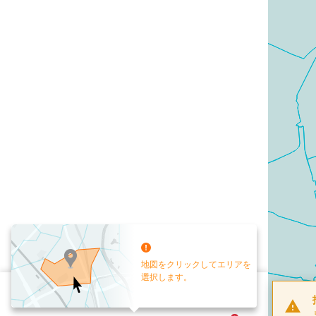
地図をクリックしてエリアを
選択します。
配布部数
0
部
お手元送付
送付なし