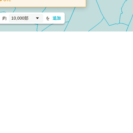
約
10,000部
を
追加
新聞折込
フォーム）
ダンボールワン（梱包材のプラットフォーム）
ペライ
採用情報
ラクスルサービス利用規約
個人情報保護方針
個人情報の取り扱い
Cookieポリシー
他社商標