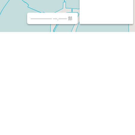
————— —,—— 部
チ（ホームページ作成/予約/決済）