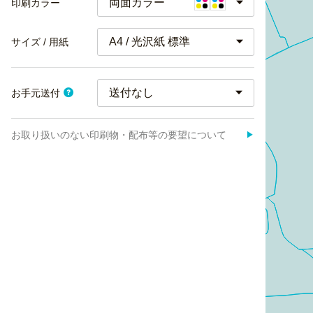
両面カラー
印刷カラー
A4 / 光沢紙 標準
サイズ / 用紙
お手元送付
お取り扱いのない印刷物・配布等の要望について
▶