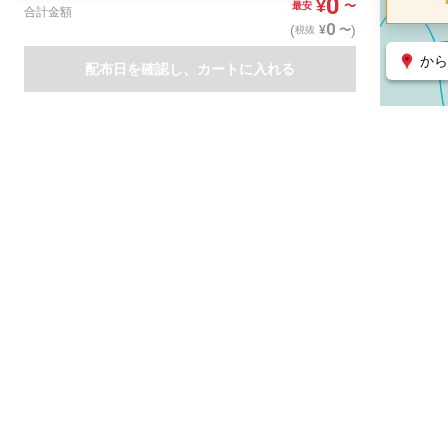
0
¥
〜
最安
合計金額
0
(
)
〜
¥
税抜
から
配布日を確認し、カートに入れる
商品一覧
集客支援サービス
ポスティング
関連のサービス
ノバセル（広告のプラットフォーム）
ハコベル（物流のプラット
運営会社について
特定取引法に基づく表記
情報セキュリティ基本方針