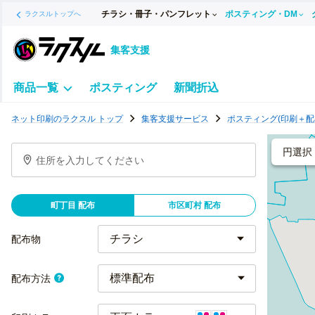
チラシ・冊子・パンフレット
ポスティング・DM
ラクスルトップへ
集客支援
商品一覧
ポスティング
新聞折込
ポ
ネット印刷のラクスル トップ
集客支援サービス
ポスティング(印刷＋配
ス
テ
円選択
住所を入力してください
ィ
ン
グ
町丁目 配布
市区町村 配布
チ
ラ
配布物
シ
標準配布
配布方法