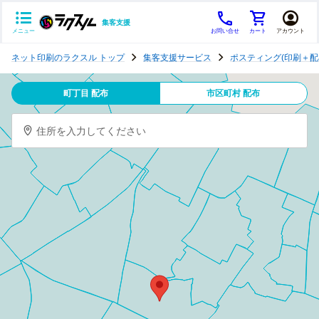
集客支援
メニュー
お問い合せ
カート
アカウント
ポ
ネット印刷のラクスル トップ
集客支援サービス
ポスティング(印刷＋配
ス
テ
町丁目 配布
市区町村 配布
ィ
ン
住所を入力してください
グ
チ
ラ
シ