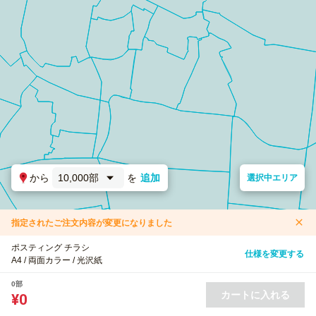
から
10,000部
を
追加
選択中エリア
指定されたご注文内容が変更になりました
ポスティング チラシ
仕様を変更する
A4 / 両面カラー / 光沢紙
0部
カートに入れる
¥0