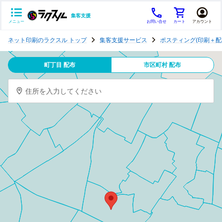
集客支援
メニュー
お問い合せ
カート
アカウント
ポ
ネット印刷のラクスル トップ
集客支援サービス
ポスティング(印刷＋配
ス
テ
町丁目 配布
市区町村 配布
ィ
ン
住所を入力してください
グ
チ
ラ
シ