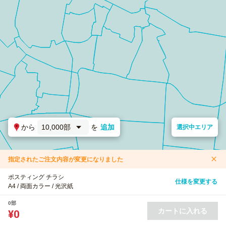
から
10,000部
を
追加
選択中エリア
指定されたご注文内容が変更になりました
ポスティング チラシ
仕様を変更する
A4 / 両面カラー / 光沢紙
0部
カートに入れる
¥0