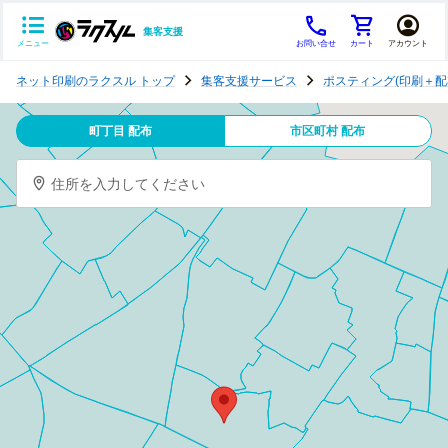
集客支援
メニュー
お問い合せ
カート
アカウント
ポ
ネット印刷のラクスル トップ
集客支援サービス
ポスティング(印刷＋配
ス
テ
町丁目 配布
市区町村 配布
ィ
ン
住所を入力してください
グ
チ
ラ
シ