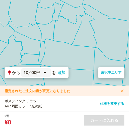
から
10,000部
を
追加
選択中エリア
指定されたご注文内容が変更になりました
ポスティング チラシ
仕様を変更する
A4 / 両面カラー / 光沢紙
0部
カートに入れる
¥0