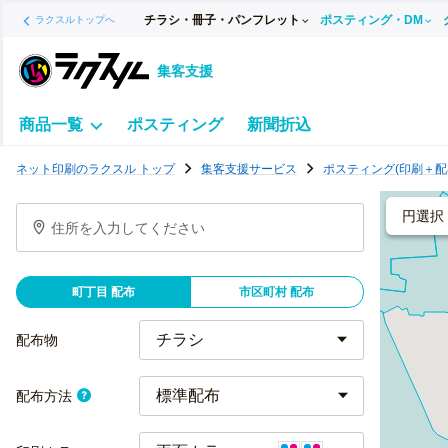
チラシ・冊子・パンフレット
ポスティング・DM
ラクスルトップへ
集客支援
商品一覧
ポスティング
新聞折込
ポ
ネット印刷のラクスル トップ
集客支援サービス
ポスティング(印刷＋配
ス
テ
円選択
住所を入力してください
ィ
ン
グ
町丁目 配布
市区町村 配布
チ
ラ
配布物
シ
標準配布
配布方法