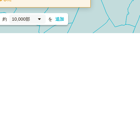
約
10,000部
を
追加
新聞折込
フォーム）
ダンボールワン（梱包材のプラットフォーム）
ペライ
採用情報
ラクスルサービス利用規約
個人情報保護方針
個人情報の取り扱い
Cookieポリシー
他社商標