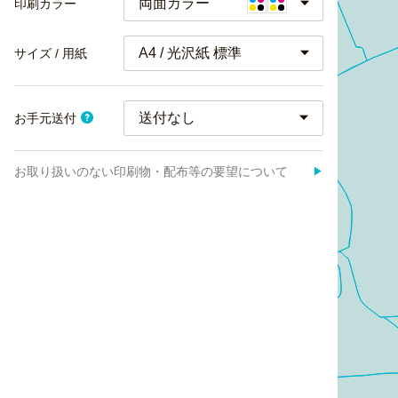
両面カラー
印刷カラー
A4 / 光沢紙 標準
サイズ / 用紙
お手元送付
お取り扱いのない印刷物・配布等の要望について
▶