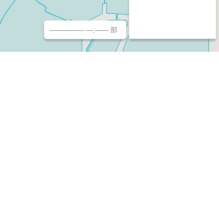
————— —,—— 部
チ（ホームページ作成/予約/決済）