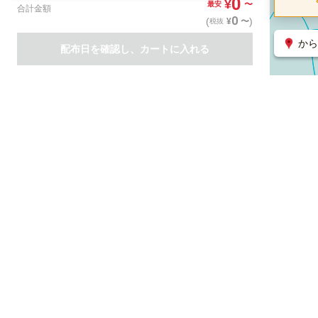
0
¥
〜
最安
合計金額
0
(
)
〜
¥
税抜
から
配布日を確認し、カートに入れる
商品一覧
集客支援サービス
ポスティング
関連のサービス
ノバセル（広告のプラットフォーム）
ハコベル（物流のプラット
運営会社について
特定取引法に基づく表記
情報セキュリティ基本方針