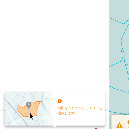
地図をクリックしてエリアを
選択します。
配布部数
0
部
お手元送付
送付なし