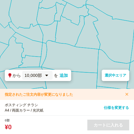
から
10,000部
を
追加
選択中エリア
指定されたご注文内容が変更になりました
ポスティング チラシ
仕様を変更する
A4 / 両面カラー / 光沢紙
0部
カートに入れる
¥0