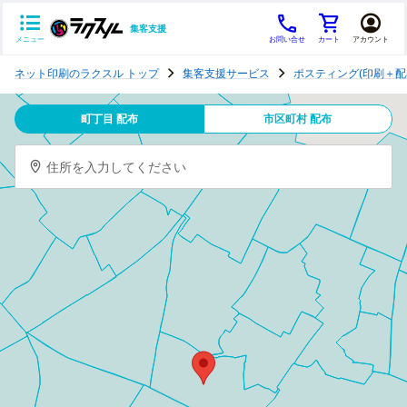
集客支援
メニュー
お問い合せ
カート
アカウント
ポ
ネット印刷のラクスル トップ
集客支援サービス
ポスティング(印刷＋配
ス
テ
町丁目 配布
市区町村 配布
ィ
ン
住所を入力してください
グ
チ
ラ
シ