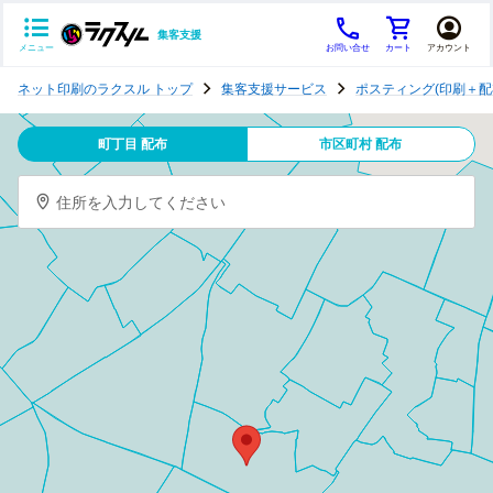
集客支援
メニュー
お問い合せ
カート
アカウント
ポ
ネット印刷のラクスル トップ
集客支援サービス
ポスティング(印刷＋配
ス
テ
町丁目 配布
市区町村 配布
ィ
ン
住所を入力してください
グ
チ
ラ
シ