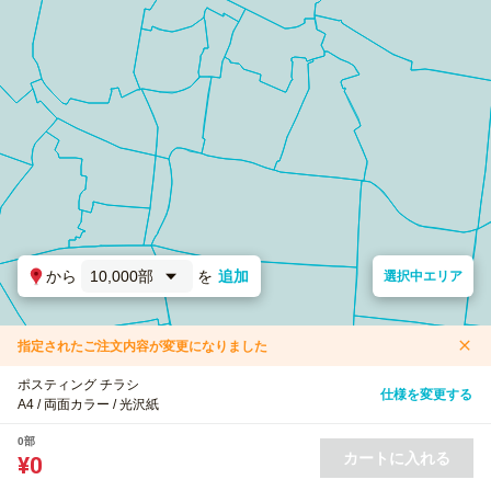
から
10,000部
を
追加
選択中エリア
指定されたご注文内容が変更になりました
ポスティング チラシ
仕様を変更する
A4 / 両面カラー / 光沢紙
0部
カートに入れる
¥0