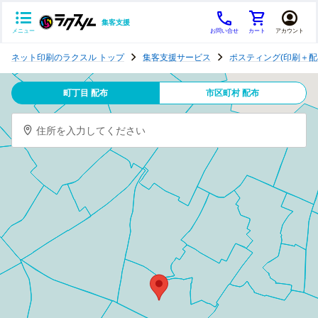
集客支援
メニュー
お問い合せ
カート
アカウント
ポ
ネット印刷のラクスル トップ
集客支援サービス
ポスティング(印刷＋配
ス
テ
町丁目 配布
市区町村 配布
ィ
ン
住所を入力してください
グ
チ
ラ
シ