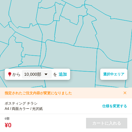
から
10,000部
を
追加
選択中エリア
指定されたご注文内容が変更になりました
ポスティング チラシ
仕様を変更する
A4 / 両面カラー / 光沢紙
0部
カートに入れる
¥0