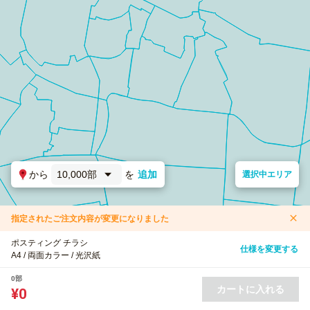
から
10,000部
を
追加
選択中エリア
指定されたご注文内容が変更になりました
ポスティング チラシ
仕様を変更する
A4 / 両面カラー / 光沢紙
0部
カートに入れる
¥0