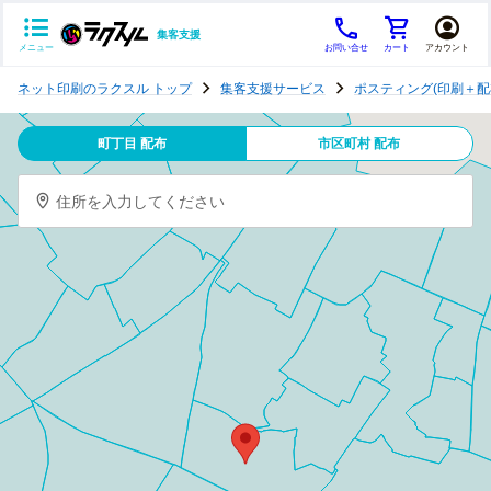
集客支援
メニュー
お問い合せ
カート
アカウント
ポ
ネット印刷のラクスル トップ
集客支援サービス
ポスティング(印刷＋配
ス
テ
町丁目 配布
市区町村 配布
ィ
ン
住所を入力してください
グ
チ
ラ
シ