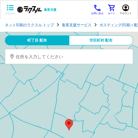
集客支援
メニュー
お問い合せ
カート
アカウント
ポ
ネット印刷のラクスル トップ
集客支援サービス
ポスティング(印刷＋配
ス
テ
町丁目 配布
市区町村 配布
ィ
ン
住所を入力してください
グ
チ
ラ
シ