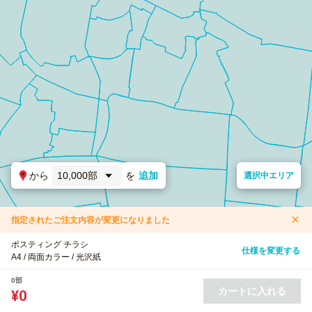
から
10,000部
を
追加
選択中エリア
指定されたご注文内容が変更になりました
ポスティング チラシ
仕様を変更する
A4 / 両面カラー / 光沢紙
0部
カートに入れる
¥0