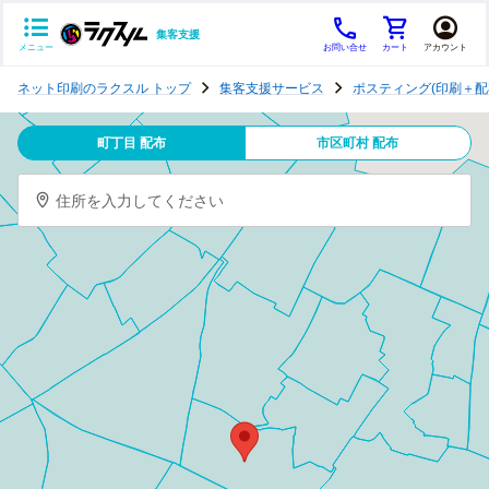
集客支援
メニュー
お問い合せ
カート
アカウント
ポ
ネット印刷のラクスル トップ
集客支援サービス
ポスティング(印刷＋配
ス
テ
町丁目 配布
市区町村 配布
ィ
ン
住所を入力してください
グ
チ
ラ
シ