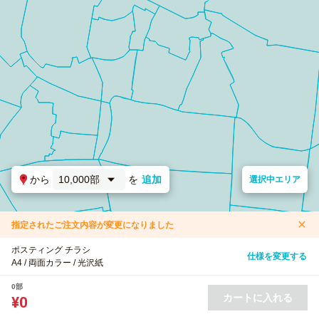
から
10,000部
を
追加
選択中エリア
指定されたご注文内容が変更になりました
ポスティング チラシ
仕様を変更する
A4 / 両面カラー / 光沢紙
0部
カートに入れる
¥0